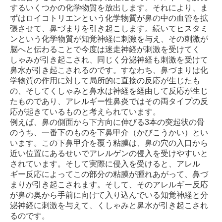
するいくつかの化学物質を放出します。それにより、ま
ずはロイコトリエンという化学物質が鼻の中の血管を拡
張させて、鼻づまりを引き起こします。続いてヒスタミ
ンという化学物質が知覚神経に刺激を与え、その刺激が
脳へと伝わることで今度は迷走神経が刺激を受けてく
しゃみが引き起こされ、同じく分泌神経も刺激を受けて
鼻水が引き起こされるのです。すなわち、鼻づまりは化
学物質の作用に対して局所的に直接の反応が生じたも
の、そしてくしゃみと鼻水は神経を経由して反応が生じ
たものであり、アレルギー性鼻炎ではその両タイプの反
応が起きているものと考えられています。
例えば、鼻の側面から下方向に伸びる3本の突起状の骨
のうち、一番下のものを下鼻甲介（かびこうかい）とい
います。この下鼻甲介を覆う粘膜は、鼻の穴の入口から
近い位置にあるせいでアレルゲンの侵入を受けやすいと
されています。そして実際に侵入を受けると、アレル
ギー反応によってこの部分の粘膜が腫れあがって、鼻づ
まりが引き起こされます。そして、そのアレルギー反応
が鼻の奥から手前に向けて入り込んでいる知覚神経と分
泌神経に刺激を与えて、くしゃみと鼻水が引き起こされ
るのです。