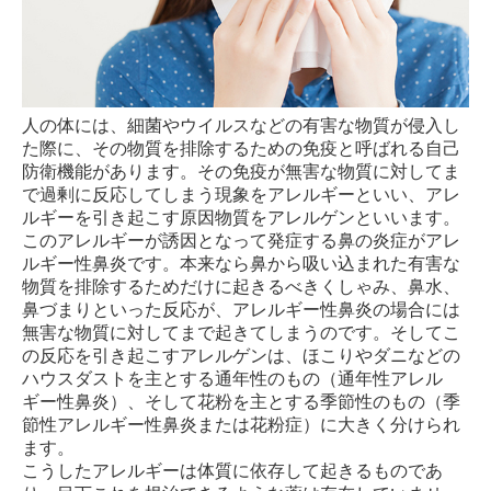
人の体には、細菌やウイルスなどの有害な物質が侵入し
た際に、その物質を排除するための免疫と呼ばれる自己
防衛機能があります。その免疫が無害な物質に対してま
で過剰に反応してしまう現象をアレルギーといい、アレ
ルギーを引き起こす原因物質をアレルゲンといいます。
このアレルギーが誘因となって発症する鼻の炎症がアレ
ルギー性鼻炎です。本来なら鼻から吸い込まれた有害な
物質を排除するためだけに起きるべきくしゃみ、鼻水、
鼻づまりといった反応が、アレルギー性鼻炎の場合には
無害な物質に対してまで起きてしまうのです。そしてこ
の反応を引き起こすアレルゲンは、ほこりやダニなどの
ハウスダストを主とする通年性のもの（通年性アレル
ギー性鼻炎）、そして花粉を主とする季節性のもの（季
節性アレルギー性鼻炎または花粉症）に大きく分けられ
ます。
こうしたアレルギーは体質に依存して起きるものであ