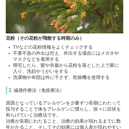
花粉（その花粉が飛散する時期のみ）
TVなどの花粉情報をよくチェックする
不要不急の外出は控え、外出する場合にはメガネや
マスクなどを着用する
帰宅したら、髪や衣服から花粉を落とした上で家に
入り、洗顔やうがいをする
洗濯物や布団は外に干さず、乾燥機を使用する
2. 減感作療法（免疫療法）
原因となっているアレルゲンを少量ずつ長期にわたって
投与することで体をアレルゲンに慣らし、徐々に症状を
和らげていく治療法です。
治療が長期にわたること、治療の効果が現れるまでに数
年かかること、そしてその効果には個人差が現れやすい