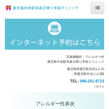
ホーム
院長紹介
診療のご案内
耳の病気
耳鼻咽喉科・アレルギー科
鹿児島中央駅
耳鼻日帰り手術クリニック
鼻の病気
鹿児島県鹿児島市武1-2-10
JR
鹿児島中
央ビル3階
日帰り手術
TEL:
099-201-8733
ハナミミ
施設・設備のご案内
交通案内
アレルギー性鼻炎