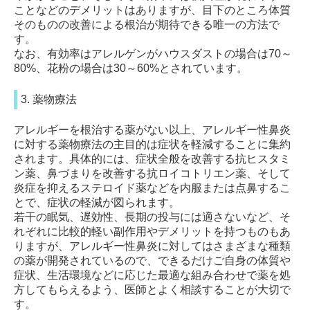
ことなどのデメリットはありますが、目下のところ体質
そのものの改善による根治が期待できる唯一の方法で
す。
なお、有効率はアレルゲンがハウスダストの場合は70～
80%、花粉の場合は30～60%とされています。
3. 薬物療法
アレルギーを根治する薬がない以上、アレルギー性鼻炎
に対する薬物療法の主目的は症状を軽減することに集約
されます。具体的には、症状全般を改善する抗ヒスタミ
ン薬、鼻づまりを改善する抗ロイコトリエン薬、そして
炎症を抑えるステロイド薬などを内服または点鼻するこ
とで、症状の軽減が図られます。
若干の眠気、遅効性、長期の投与には適さないなど、そ
れぞれに比較的軽い副作用やデメリットを持つものもあ
りますが、アレルギー性鼻炎に対してはさまざまな種類
の薬が開発されているので、できるだけご自身の体質や
症状、生活環境などに応じた最適な組み合わせで薬を処
方してもらえるよう、医師とよく相談することが大切で
す。